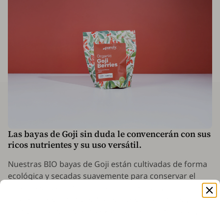
Las bayas de Goji sin duda le convencerán con sus
ricos nutrientes y su uso versátil.
Nuestras BIO bayas de Goji están cultivadas de forma
ecológica y secadas suavemente para conservar el
máximo sabor natural, aroma agradable y
propiedades nutritivas. Son suaves, aromáticas y
cautivan con su aspecto exótico, que aporta color y