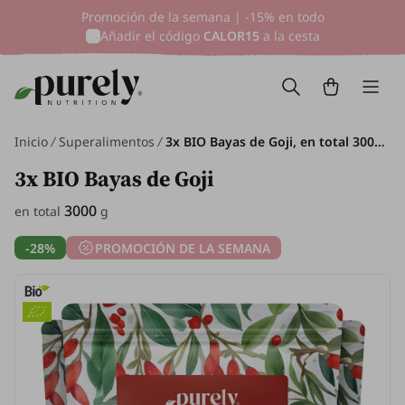
Promoción de la semana | -15% en todo
Añadir el código
CALOR15
a la cesta
Inicio
Superalimentos
3x BIO Bayas de Goji, en total 3000 g
3x BIO Bayas de Goji
3000
en total
g
-28%
PROMOCIÓN DE LA SEMANA