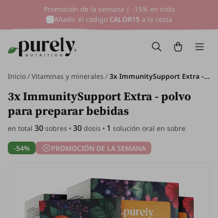
Promoción de la semana | -15% en todo
Añadir el código
CALOR15
a la cesta
Inicio
Vitaminas y minerales
3x ImmunitySupport Extra - polvo para preparar bebidas, en total 30 sobres
3x ImmunitySupport Extra - polvo
para preparar bebidas
30
30
1
en total
sobres
dosis
solución oral en sobre
-54%
PROMOCIÓN DE LA SEMANA