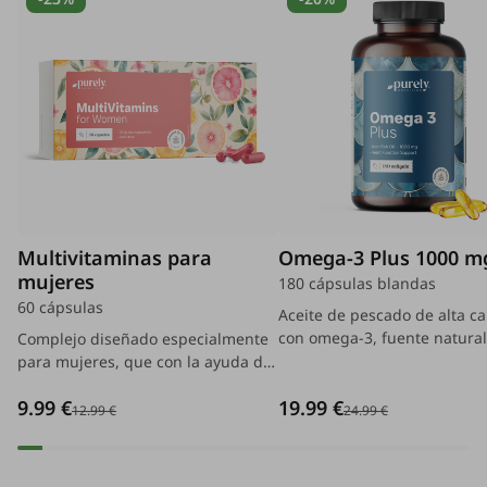
Multivitaminas para
Omega-3 Plus 1000 m
mujeres
180 cápsulas blandas
60 cápsulas
Aceite de pescado de alta ca
con omega-3, fuente natural
Complejo diseñado especialmente
ácidos grasos EPA y DHA, co
para mujeres, que con la ayuda de
vitamina E añadida para pro
29 ingredientes activos que cuidan
9.99 €
19.99 €
el cuerpo del estrés oxidativ
su piel, cabello, uñas y sistema
12.99 €
24.99 €
mantener la estabilidad del 
inmunológico, y brillan desde el
interior.