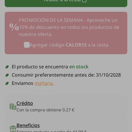
PROMOCIÓN DE LA SEMANA - Aproveche un
15% de descuento en todos los productos de
nuestra oferta.
Agregar código
CALOR15
a la cesta
El producto se encuentra
en stock
Consumir preferentemente antes de:
31/10/2028
Enviamos
mañana.
Crédito
Con la compra obtiene
0.27 €
Beneficios
Entrega gratuita a partir de 44.99 €