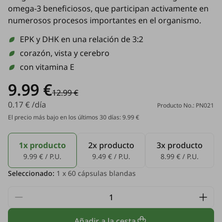
omega-3 beneficiosos, que participan activamente en
numerosos procesos importantes en el organismo.
EPK y DHK en una relación de 3:2
corazón, vista y cerebro
con vitamina E
9.99 €
12.99 €
0.17 € /día
Producto No.: PN021
El precio más bajo en los últimos 30 días: 9.99 €
1x producto
2x producto
3x producto
9.99 € / P.U.
9.49 € / P.U.
8.99 € / P.U.
Seleccionado:
1
x 60 cápsulas blandas
Añadir a la cesta