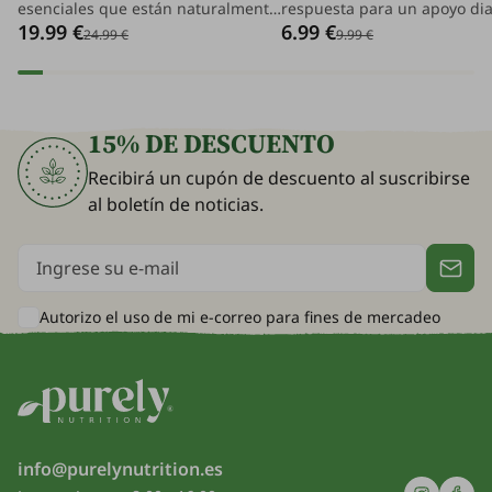
esenciales que están naturalmente
respuesta para un apoyo dia
19.99 €
6.99 €
presentes en nuestras
efectivo a los huesos y músc
24.99 €
9.99 €
articulaciones, cartílagos y tejidos
Con cápsulas que contienen 
conectivos, pero su nivel disminuye
y fósforo, introducirá en su
con los años.
justo lo que realmente neces
15% DE DESCUENTO
Recibirá un cupón de descuento al suscribirse
al boletín de noticias.
Autorizo el uso de mi e-correo para
fines de mercadeo
info@purelynutrition.es