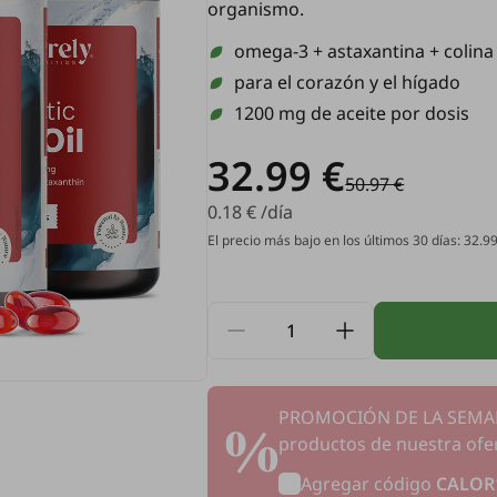
organismo.
omega-3 + astaxantina + colina
para el corazón y el hígado
1200 mg de aceite por dosis
32.99 €
50.97 €
0.18 € /día
El precio más bajo en los últimos 30 días: 32.9
PROMOCIÓN DE LA SEMANA
productos de nuestra ofer
Agregar código
CALOR