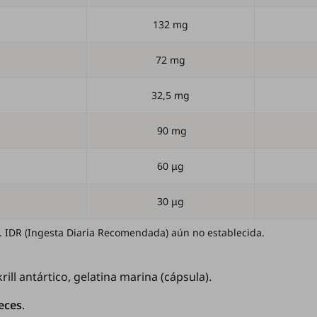
132 mg
72 mg
32,5 mg
90 mg
60 μg
30 μg
 IDR (Ingesta Diaria Recomendada) aún no establecida.
rill antártico, gelatina marina (cápsula).
eces
.