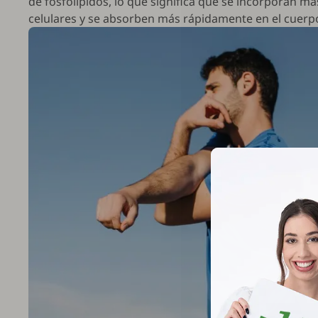
de fosfolípidos, lo que significa que se incorporan 
celulares y se absorben más rápidamente en el cuerp