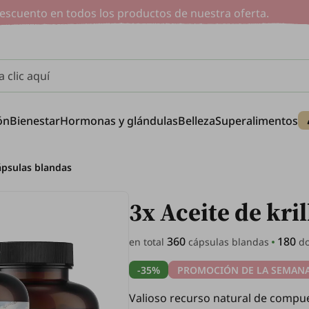
uento en todos los productos de nuestra oferta.
 clic aquí
ón
Bienestar
Hormonas y glándulas
Belleza
Superalimentos
cápsulas blandas
3x Aceite de kri
360
180
en total
cápsulas blandas
do
-35%
PROMOCIÓN DE LA SEMAN
Valioso recurso natural de compue