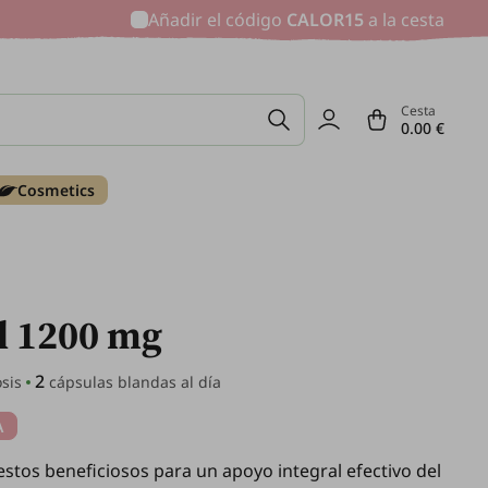
Añadir el código
CALOR15
a la cesta
Cesta
0.00 €
Cosmetics
ll 1200 mg
2
sis
cápsulas blandas al día
A
stos beneficiosos para un apoyo integral efectivo del