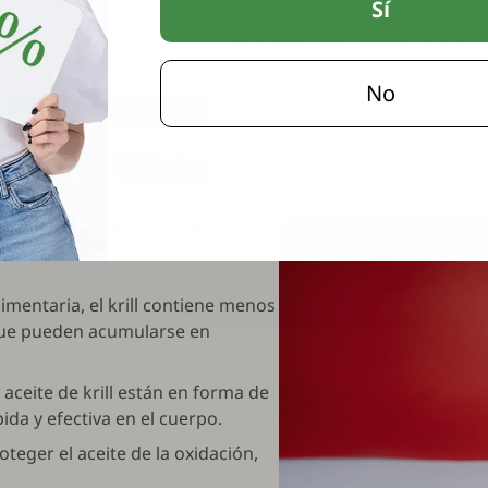
Sí
Hígado - juega un papel en el 
limpieza, metabolismo y mucha
Metabolismo - contribuye al 
No
acumularse en el hígado y otra
ega-3 de alta calidad.
limentaria, el krill contiene menos
que pueden acumularse en
aceite de krill están en forma de
ida y efectiva en el cuerpo.
oteger el aceite de la oxidación,