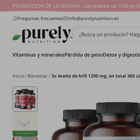
PROMOCIÓN DE LA SEMANA - Aproveche un 15% de desc
Preguntas frecuentes
info@purelynutrition.es
¿Busca un producto? Haga
Vitaminas y minerales
Pérdida de peso
Detox y digesti
Inicio
Bienestar
3x Aceite de krill 1200 mg, en total 360 