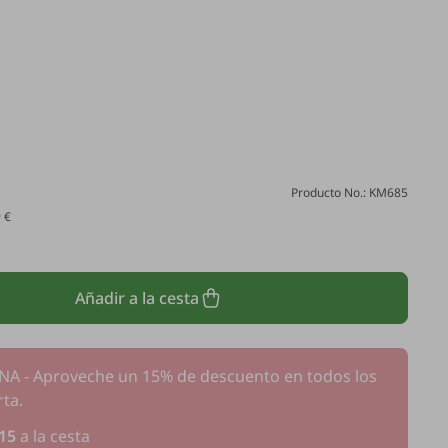
Producto No.: KM685
9 €
Añadir a la cesta
 - Aproveche un 15% de descuento en todos los
ta.
15
a la cesta