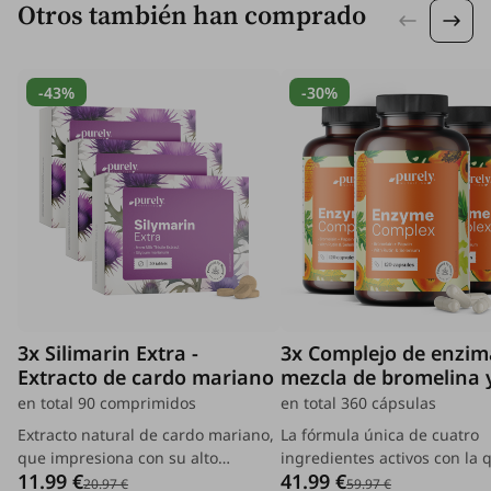
Otros también han comprado
-43%
-30%
3x Silimarin Extra -
3x Complejo de enzim
Extracto de cardo mariano
mezcla de bromelina 
papaína
en total 90 comprimidos
en total 360 cápsulas
Extracto natural de cardo mariano,
La fórmula única de cuatro
que impresiona con su alto
ingredientes activos con la 
11.99 €
41.99 €
contenido de silimarina.
cuidará eficazmente el equil
20.97 €
59.97 €