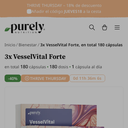
THRIVE THURSDAY – 18% de descuento
Añadir el código
JUEVES18
a la cesta
Inicio
Bienestar
3x VesselVital Forte, en total 180 cápsulas
3x VesselVital Forte
180
180
1
en total
cápsulas
dosis
cápsula al día
0d 11h 36m 5s
-40%
THRIVE THURSDAY