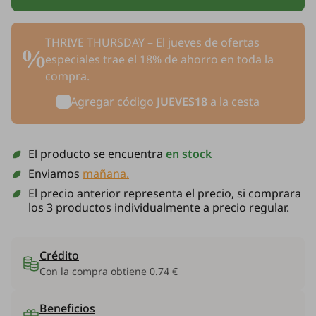
THRIVE THURSDAY – El jueves de ofertas
especiales trae el 18% de ahorro en toda la
compra.
Agregar código
JUEVES18
a la cesta
El producto se encuentra
en stock
Enviamos
mañana.
El precio anterior representa el precio, si comprara
los 3 productos individualmente a precio regular.
Crédito
Con la compra obtiene
0.74 €
Beneficios