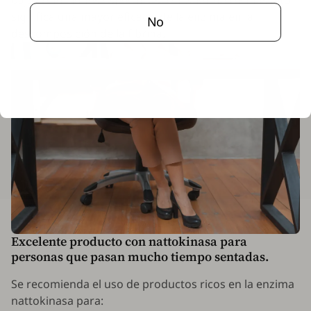
significa una mayor eficacia de la enzima en la
No
descomposición de la fibrina.
Excelente producto con nattokinasa para
personas que pasan mucho tiempo sentadas.
Se recomienda el uso de productos ricos en la enzima
nattokinasa para: