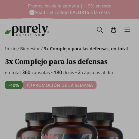
Promoción de la semana | -15% en todo
Añadir el código
CALOR15
a la cesta
Inicio
Bienestar
3x Complejo para las defensas, en total 360 cápsulas
3x Complejo para las defensas
360
180
2
en total
cápsulas
dosis
cápsulas al día
-40%
PROMOCIÓN DE LA SEMANA