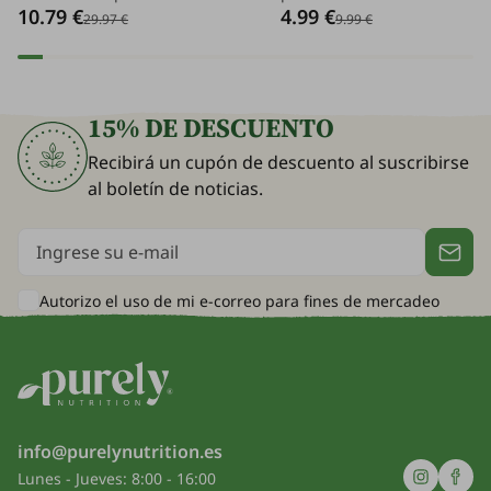
10.79 €
4.99 €
defensas. Las cápsulas
plantas y antioxidantes - en
29.97 €
9.99 €
proporcionarán al cuerpo energía
prácticos sobres, con los que
para un funcionamiento sin
bebida para fortalecer el si
problemas con vitamina C, y con
inmunológico está lista en 
zinc protegerán las células del
instante.
15% DE DESCUENTO
estrés oxidativo.
Recibirá un cupón de descuento al suscribirse
al boletín de noticias.
Autorizo el uso de mi e-correo para
fines de mercadeo
info@purelynutrition.es
Lunes - Jueves: 8:00 - 16:00