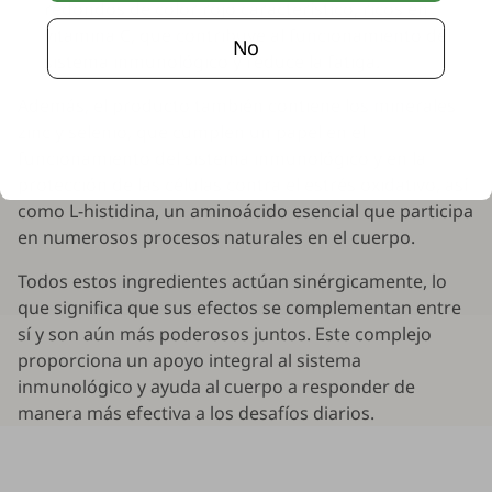
redondos de color rojo característico, ricos en
vitamina C, que contribuye al funcionamiento del
No
sistema inmunológico y reduce la fatiga.
Además, el producto también contiene los minerales
zinc y selenio, que cumplen un papel en el
funcionamiento del sistema inmunológico y en la
protección de las células contra el estrés oxidativo, así
como L-histidina, un aminoácido esencial que participa
en numerosos procesos naturales en el cuerpo.
Todos estos ingredientes actúan sinérgicamente, lo
que significa que sus efectos se complementan entre
sí y son aún más poderosos juntos. Este complejo
proporciona un apoyo integral al sistema
inmunológico y ayuda al cuerpo a responder de
manera más efectiva a los desafíos diarios.