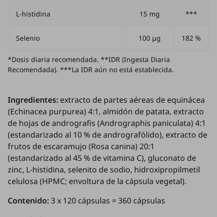
L-histidina
15 mg
***
Selenio
100 μg
182 %
*Dosis diaria recomendada. **IDR (Ingesta Diaria
Recomendada). ***La IDR aún no está establecida.
Ingredientes:
extracto de partes aéreas de equinácea
(
Echinacea purpurea
) 4:1, almidón de patata, extracto
de hojas de andrografis (
Andrographis paniculata
) 4:1
(estandarizado al 10 % de andrografólido), extracto de
frutos de escaramujo (
Rosa canina
) 20:1
(estandarizado al 45 % de vitamina C), gluconato de
zinc, L-histidina, selenito de sodio, hidroxipropilmetil
celulosa (HPMC; envoltura de la cápsula vegetal).
Contenido:
3 x 120 cápsulas = 360 cápsulas