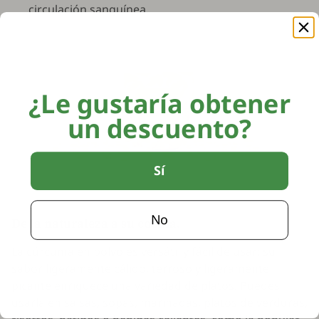
circulación sanguínea.
¿Le gustaría obtener
un descuento?
Sí
No
De la naturaleza a su cocina.
La cúrcuma en polvo es versátil y fácil de usar: su
sabor ligeramente cálido, terroso y ligeramente
picante enriquece una variedad de platos. Puedes
usarla en salsas, sopas, marinadas, platos de verduras,