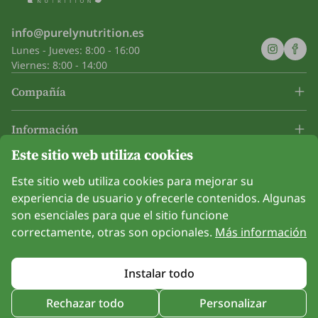
info@purelynutrition.es
Lunes - Jueves: 8:00 - 16:00
Viernes: 8:00 - 14:00
Compañía
Información
Este sitio web utiliza cookies
Únanse a nosotros
Este sitio web utiliza cookies para mejorar su
experiencia de usuario y ofrecerle contenidos. Algunas
son esenciales para que el sitio funcione
correctamente, otras son opcionales.
Más información
Opción de pago con tarjeta. Protección de datos personales garantizada
mediante encriptación SSL.
Instalar todo
Copyright © Be Healthy Group d.o.o. 2012 - 2026
Rechazar todo
Personalizar
Uso de cookies
Configuración de cookies
Mapa del sitio