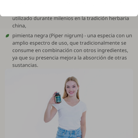
el cerebro" u "hongo inteligente", ya que cuenta
con numerosas propiedades beneficiosas y se ha
utilizado durante milenios en la tradición herbaria
china,
pimienta negra (
Piper nigrum
) - una especia con un
amplio espectro de uso, que tradicionalmente se
consume en combinación con otros ingredientes,
ya que su presencia mejora la absorción de otras
sustancias.