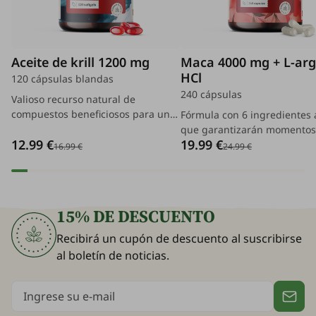
Aceite de krill 1200 mg
Maca 4000 mg + L-arg
HCl
120 cápsulas blandas
240 cápsulas
Valioso recurso natural de
compuestos beneficiosos para un
Fórmula con 6 ingredientes 
apoyo integral efectivo del
que garantizarán momento
12.99 €
19.99 €
organismo.
agradables en pareja.
16.99 €
24.99 €
15% DE DESCUENTO
Recibirá un cupón de descuento al suscribirse
al boletín de noticias.