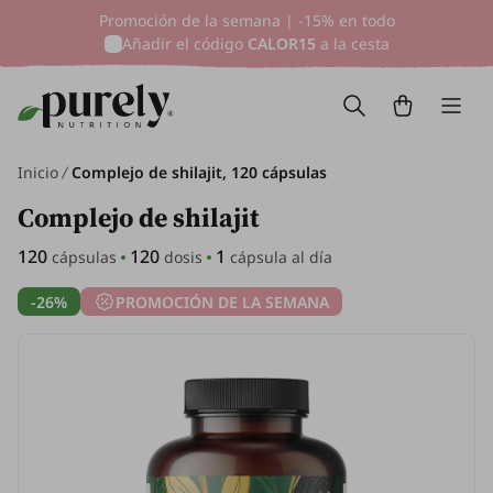
Promoción de la semana | -15% en todo
Añadir el código
CALOR15
a la cesta
Inicio
Complejo de shilajit, 120 cápsulas
Complejo de shilajit
120
120
1
cápsulas
dosis
cápsula al día
-26%
PROMOCIÓN DE LA SEMANA