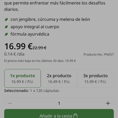
que permite enfrentar más fácilmente los desafíos
diarios.
con jengibre, cúrcuma y melena de león
apoyo integral al cuerpo
fórmula ayurvédica
16.99 €
22.99 €
0.14 € /día
Producto No.: PN057
El precio más bajo en los últimos 30 días: 16.99 €
1x producto
2x producto
3x producto
16.99 € / P.U.
16.49 € / P.U.
15.99 € / P.U.
Seleccionado:
1
x 120 cápsulas
Añadir a la cesta