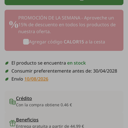
PROMOCIÓN DE LA SEMANA - Aproveche un
15% de descuento en todos los productos de
nuestra oferta.
Agregar código
CALOR15
a la cesta
El producto se encuentra
en stock
Consumir preferentemente antes de:
30/04/2028
Envío
10/08/2026
Crédito
Con la compra obtiene
0.46 €
Beneficios
Entrega gratuita a partir de 44.99 €