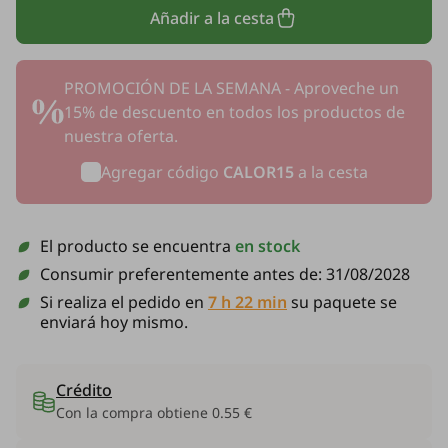
Añadir a la cesta
PROMOCIÓN DE LA SEMANA - Aproveche un
15% de descuento en todos los productos de
nuestra oferta.
Agregar código
CALOR15
a la cesta
El producto se encuentra
en stock
Consumir preferentemente antes de:
31/08/2028
Si realiza el pedido en
7 h 22 min
su paquete se
enviará hoy mismo.
Crédito
Con la compra obtiene
0.55 €