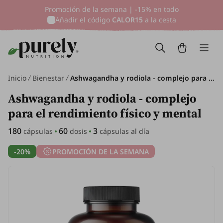
Promoción de la semana | -15% en todo
Añadir el código
CALOR15
a la cesta
Inicio
Bienestar
Ashwagandha y rodiola - complejo para el rendimiento físico y mental, 180 cápsulas
Ashwagandha y rodiola - complejo
para el rendimiento físico y mental
180
60
3
cápsulas
dosis
cápsulas al día
-20%
PROMOCIÓN DE LA SEMANA