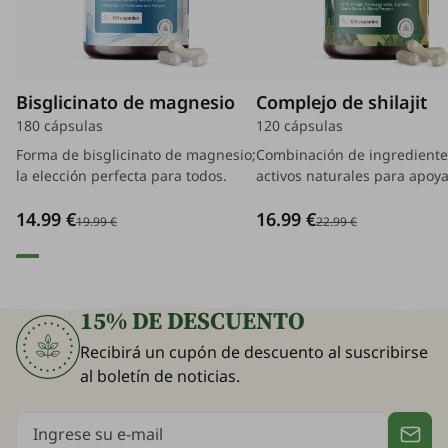
Bisglicinato de magnesio
Complejo de shilajit
180 cápsulas
120 cápsulas
Forma de bisglicinato de magnesio;
Combinación de ingrediente
la elección perfecta para todos.
activos naturales para apoya
equilibrio corporal, la vitalid
14.99 €
16.99 €
energía, que permite enfren
19.99 €
22.99 €
más fácilmente los desafíos 
15% DE DESCUENTO
Recibirá un cupón de descuento al suscribirse
al boletín de noticias.