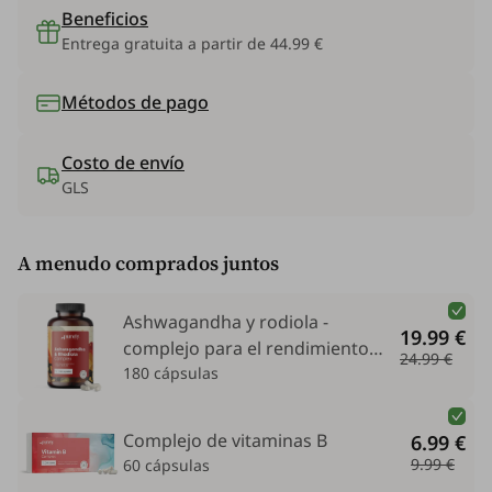
Beneficios
Entrega gratuita a partir de 44.99 €
Métodos de pago
Costo de envío
GLS
A menudo comprados juntos
Ashwagandha y rodiola -
19.99 €
complejo para el rendimiento
24.99 €
físico y mental
180 cápsulas
Complejo de vitaminas B
6.99 €
9.99 €
60 cápsulas