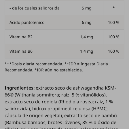
- de los cuales salidrozida
5 mg
*
Ácido pantoténico
6 mg
100 %
Vitamina B2
1,4 mg
100 %
Vitamina B6
1,4 mg
100 %
***Dosis diaria recomendada. **IDR = Ingesta Diaria
Recomendada. *IDR aún no establecida.
Ingredientes:
extracto seco de ashwagandha KSM-
66® (
Withania somnifera
; raíz, 5 % vitanólidos),
extracto seco de rodiola (
Rhodiola rosea
; raíz, 1 %
salidrozida), hidroxipropilmetil celulosa (HPMC;
cápsula de origen vegetal), extracto seco de bambú
(
Bambusa bambos
; brotes jóvenes, 85 % dióxido de