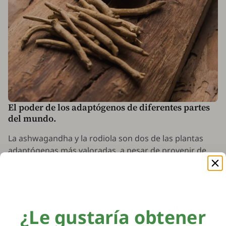
El poder de los adaptógenos de diferentes partes
del mundo.
La ashwagandha y la rodiola son dos de las plantas
adaptógenas más valoradas, a pesar de provenir de
entornos completamente diferentes - la ashwagandha
de la soleada India, y la rodiola de las frías y
montañosas regiones de Eurasia.
A pesar de su oposición geográfica, comparten una
¿Le gustaría obtener
característica común: ayudan al cuerpo a adaptarse al