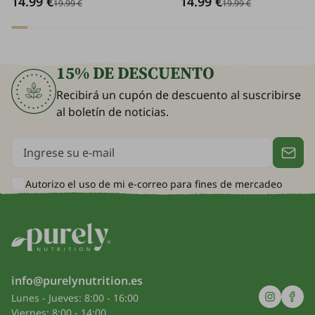
14.99 €
14.99 €
un cabello visiblemente má
19.99 €
19.99 €
y fuerte.
15% DE DESCUENTO
Recibirá un cupón de descuento al suscribirse
al boletín de noticias.
Autorizo el uso de mi e-correo para
fines de mercadeo
info@purelynutrition.es
Lunes - Jueves: 8:00 - 16:00
Viernes: 8:00 - 14:00