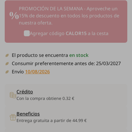
PROMOCIÓN DE LA SEMANA - Aproveche un
15% de descuento en todos los productos de
nuestra oferta.
Agregar código
CALOR15
a la cesta
El producto se encuentra
en stock
Consumir preferentemente antes de:
25/03/2027
Envío
10/08/2026
Crédito
Con la compra obtiene
0.32 €
Beneficios
Entrega gratuita a partir de 44.99 €