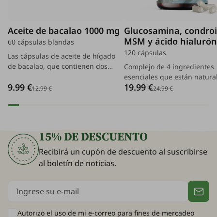
Aceite de bacalao 1000 mg
Glucosamina, condroi
MSM y ácido hialurón
60 cápsulas blandas
120 cápsulas
Las cápsulas de aceite de hígado
de bacalao, que contienen dos
Complejo de 4 ingredientes
importantes vitaminas, le ayudarán
esenciales que están natur
9.99 €
19.99 €
a mantener sanos sus huesos y
presentes en nuestras
12.99 €
24.99 €
dientes y a mantener en forma sus
articulaciones, cartílagos y t
músculos. Es la respuesta al
conectivos, pero su nivel di
bienestar.
con los años.
15% DE DESCUENTO
Recibirá un cupón de descuento al suscribirse
al boletín de noticias.
Autorizo el uso de mi e-correo para
fines de mercadeo