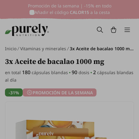
Promoción de la semana | -15% en todo
Añadir el código
CALOR15
a la cesta
Inicio
Vitaminas y minerales
3x Aceite de bacalao 1000 mg, en total 180 cápsulas blandas
3x Aceite de bacalao 1000 mg
180
90
2
en total
cápsulas blandas
dosis
cápsulas blandas
al día
-31%
PROMOCIÓN DE LA SEMANA