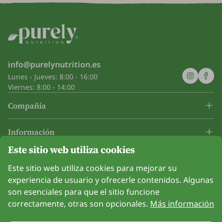
info@purelynutrition.es
Lunes - Jueves: 8:00 - 16:00
Viernes: 8:00 - 14:00
Compañía
Información
Este sitio web utiliza cookies
Únanse a nosotros
Este sitio web utiliza cookies para mejorar su
experiencia de usuario y ofrecerle contenidos. Algunas
son esenciales para que el sitio funcione
correctamente, otras son opcionales.
Más información
Opción de pago con tarjeta. Protección de datos personales garantizada
mediante encriptación SSL.