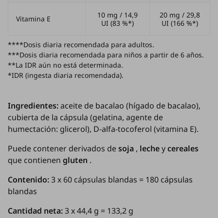
10 mg / 14,9
20 mg / 29,8
Vitamina E
UI (83 %*)
UI (166 %*)
****Dosis diaria recomendada para adultos.
***Dosis diaria recomendada para niños a partir de 6 años.
**La IDR aún no está determinada.
*IDR (ingesta diaria recomendada).
Ingredientes:
aceite de bacalao (hígado de bacalao),
cubierta de la cápsula (gelatina, agente de
humectación: glicerol), D-alfa-tocoferol (vitamina E).
Puede contener derivados de
soja
,
leche
y
cereales
que contienen
gluten
.
Contenido:
3 x 60 cápsulas blandas = 180 cápsulas
blandas
Cantidad neta:
3 x
44,4 g = 133,2 g