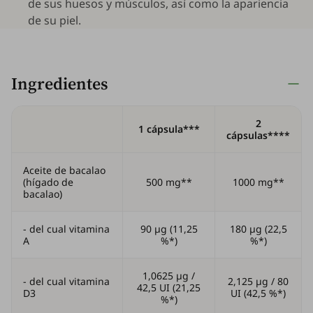
de sus huesos y músculos, así como la apariencia
de su piel.
Ingredientes
2
1 cápsula***
cápsulas****
Aceite de bacalao
(hígado de
500 mg**
1000 mg**
bacalao)
- del cual vitamina
90 µg (11,25
180 µg (22,5
A
%*)
%*)
1,0625 µg /
- del cual vitamina
2,125 µg / 80
42,5 UI (21,25
D3
UI (42,5 %*)
%*)